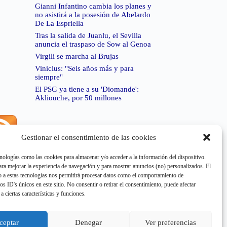
Gianni Infantino cambia los planes y
no asistirá a la posesión de Abelardo
De La Espriella
Tras la salida de Juanlu, el Sevilla
anuncia el traspaso de Sow al Genoa
Virgili se marcha al Brujas
Vinicius: "Seis años más y para
siempre"
El PSG ya tiene a su 'Diomande':
Akliouche, por 50 millones
Gestionar el consentimiento de las cookies
rror de RSS:
Retrieved unsupported status code
404"
nologías como las cookies para almacenar y/o acceder a la información del dispositivo.
a mejorar la experiencia de navegación y para mostrar anuncios (no) personalizados. El
 a estas tecnologías nos permitirá procesar datos como el comportamiento de
os ID's únicos en este sitio. No consentir o retirar el consentimiento, puede afectar
a ciertas características y funciones.
rror de RSS:
Retrieved unsupported status code
404"
ceptar
Denegar
Ver preferencias