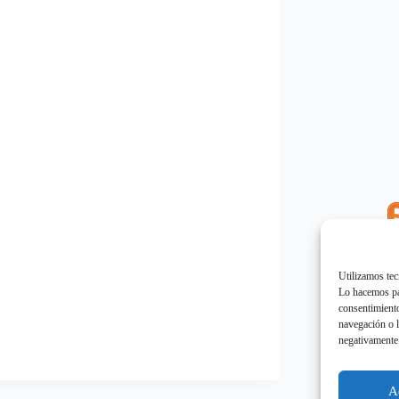
E
"
Utilizamos tec
Lo hacemos par
consentimiento
navegación o l
negativamente 
E
"
A