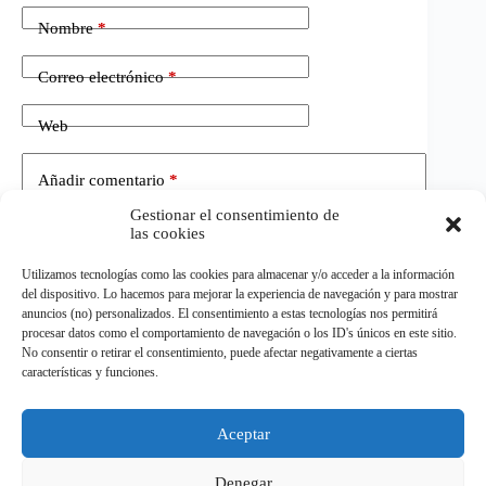
Nombre
*
Correo electrónico
*
Web
Añadir comentario
*
Gestionar el consentimiento de
las cookies
Utilizamos tecnologías como las cookies para almacenar y/o acceder a la información
del dispositivo. Lo hacemos para mejorar la experiencia de navegación y para mostrar
anuncios (no) personalizados. El consentimiento a estas tecnologías nos permitirá
procesar datos como el comportamiento de navegación o los ID's únicos en este sitio.
No consentir o retirar el consentimiento, puede afectar negativamente a ciertas
Publicar el comentario
características y funciones.
Aceptar
©
ELDEPORTE.
Todos los derechos reservados.
Denegar