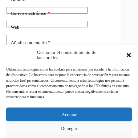
Correo electrónico
*
Web
Añadir comentario
*
Gestionar el consentimiento de
las cookies
Utilizamos tecnologías como las cookies para almacenar y/o acceder a la información
del dispositivo. Lo hacemos para mejorar la experiencia de navegación y para mostrar
anuncios (no) personalizados. El consentimiento a estas tecnologías nos permitirá
procesar datos como el comportamiento de navegación o los ID's únicos en este sitio.
No consentir o retirar el consentimiento, puede afectar negativamente a ciertas
Publicar el comentario
características y funciones.
Aceptar
©
ELDEPORTE.
Todos los derechos reservados.
Denegar