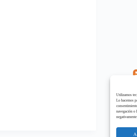
E
"
Utilizamos tec
Lo hacemos par
consentimiento
navegación o l
negativamente 
E
"
A