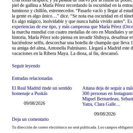
piel de gallina a María Pérez recordando la oscuridad en la entra
luminoso y chillón, estremecedor. “Pasarlo vacío y llegar al esta
la gente es algo único…” dice. “Se nota esa oscuridad en el túnel 
Es algo mágico, inolvidable y que nunca había vivido antes”.
Es 
experiencias de ese tipo, y más campeona que María Pérez (Orce
la marcha mundial con cuatro medallas de oro en Mundiales y una
historia, María Pérez solo piensa en invadir Shibuya, desafinar e
haciéndose selfis, descorchar una botella de champán que lleva 
su amiga del alma, Antonella Palmisano. Llegará a Madrid este d
vacaciones en la Ribera Maya. La diosa, al fin, descansó.
Seguir leyendo
Entradas relacionadas
El Real Madrid rinde un sentido
Aitana deja de seguir a má
homenaje a Puskás
300 personas en Instagram
Miguel Bernardeau, Sebast
09/08/2026
Yatra, Clara Galle…
09/08/2026
Deja un comentario
Tu dirección de correo electrónico no será publicada.
Los campos obligator