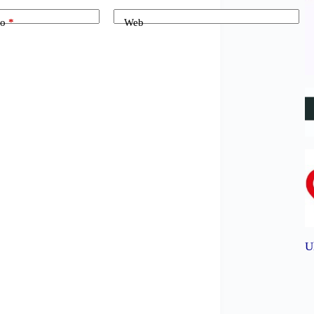
co
*
Web
U