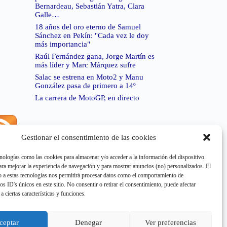
Bernardeau, Sebastián Yatra, Clara
Galle…
18 años del oro eterno de Samuel
Sánchez en Pekín: "Cada vez le doy
más importancia"
Raúl Fernández gana, Jorge Martín es
más líder y Marc Márquez sufre
Salac se estrena en Moto2 y Manu
González pasa de primero a 14º
La carrera de MotoGP, en directo
Gestionar el consentimiento de las cookies
rror de RSS:
Retrieved unsupported status code
404"
nologías como las cookies para almacenar y/o acceder a la información del dispositivo.
a mejorar la experiencia de navegación y para mostrar anuncios (no) personalizados. El
 a estas tecnologías nos permitirá procesar datos como el comportamiento de
os ID's únicos en este sitio. No consentir o retirar el consentimiento, puede afectar
a ciertas características y funciones.
rror de RSS:
Retrieved unsupported status code
404"
ceptar
Denegar
Ver preferencias