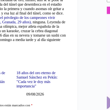
da del túnel que desemboca en el estadio
dio la primera y cuando asomas oír gritar a
y esa luz al final del túnel, como se dice.
el privilegio de los campeones vivir
, Granada, 29 años),
ninguna. Leyenda de
 olímpica, mejor atleta española de la
n un karaoke, cruzar la cebra diagonal
16 días en su nevera y tomarse un sushi con
omingo a media tarde y al día siguiente
s de
18 años del oro eterno de
:
Samuel Sánchez en Pekín:
ián
"Cada vez le doy más
importancia"
09/08/2026
ios están marcados con
*