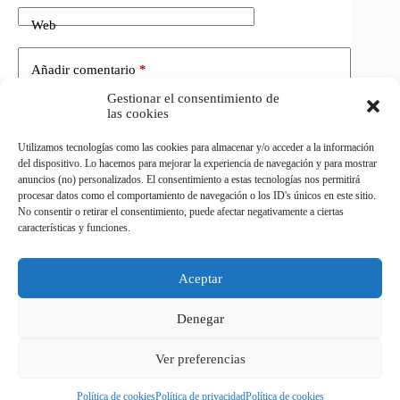
Web
Añadir comentario
*
Gestionar el consentimiento de
las cookies
Utilizamos tecnologías como las cookies para almacenar y/o acceder a la información
del dispositivo. Lo hacemos para mejorar la experiencia de navegación y para mostrar
anuncios (no) personalizados. El consentimiento a estas tecnologías nos permitirá
procesar datos como el comportamiento de navegación o los ID's únicos en este sitio.
No consentir o retirar el consentimiento, puede afectar negativamente a ciertas
Publicar el comentario
características y funciones.
Aceptar
©
ELDEPORTE.
Todos los derechos reservados.
Denegar
Ver preferencias
Política de privacidad
Política de cookies
Aviso Legal
Términos y condiciones
Política de cookies
Política de privacidad
Política de cookies