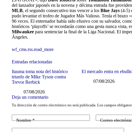
del lanzador japonés en la novena y décima entrada fue providen
MLB
, el segundo consecutivo tras vencer a los
Blue Jays
(4-5) 
pudo levantar el trofeo de Jugador Más Valioso. Tenía el brazo «
96 veces. El entrenador había sido efusivo con su salvador, com
históricos ‘playoffs’ se recordarán como una gesta nunca vista, 
Milwaukee
para sentenciar la final de la Liga Nacional. El impe
Ángeles.
wf_cms.rss.read_more
Entradas relacionadas
Itauma toma nota del histórico
El mercado entra en ebulli
triunfo de Mike Tyson contra
07/08/2026
Trevor Berbick
07/08/2026
Deja un comentario
Tu dirección de correo electrónico no será publicada.
Los campos obligator
Nombre
*
Correo electróni