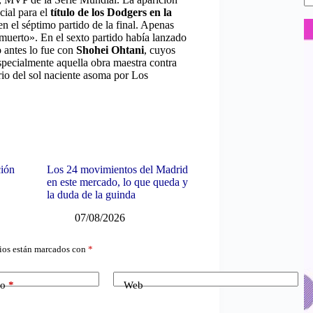
cial para el
título de los Dodgers en la
en el séptimo partido de la final. Apenas
muerto». En el sexto partido había lanzado
o antes lo fue con
Shohei Ohtani
, cuyos
especialmente aquella obra maestra contra
rio del sol naciente asoma por Los
ción
Los 24 movimientos del Madrid
en este mercado, lo que queda y
la duda de la guinda
07/08/2026
ios están marcados con
*
co
*
Web