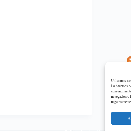
E
"
Utilizamos tec
Lo hacemos par
consentimiento
navegación o l
negativamente 
E
"
A