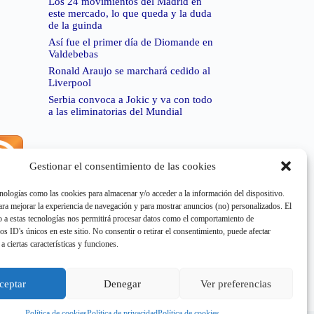
Los 24 movimientos del Madrid en
este mercado, lo que queda y la duda
de la guinda
Así fue el primer día de Diomande en
Valdebebas
Ronald Araujo se marchará cedido al
Liverpool
Serbia convoca a Jokic y va con todo
a las eliminatorias del Mundial
Gestionar el consentimiento de las cookies
rror de RSS:
Retrieved unsupported status code
404"
nologías como las cookies para almacenar y/o acceder a la información del dispositivo.
a mejorar la experiencia de navegación y para mostrar anuncios (no) personalizados. El
 a estas tecnologías nos permitirá procesar datos como el comportamiento de
os ID's únicos en este sitio. No consentir o retirar el consentimiento, puede afectar
a ciertas características y funciones.
rror de RSS:
Retrieved unsupported status code
404"
ceptar
Denegar
Ver preferencias
Política de cookies
Política de privacidad
Política de cookies