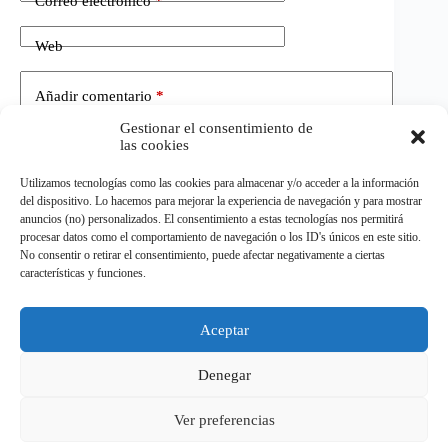
Correo electrónico
*
Web
Añadir comentario
*
Gestionar el consentimiento de
las cookies
Utilizamos tecnologías como las cookies para almacenar y/o acceder a la información
del dispositivo. Lo hacemos para mejorar la experiencia de navegación y para mostrar
anuncios (no) personalizados. El consentimiento a estas tecnologías nos permitirá
procesar datos como el comportamiento de navegación o los ID's únicos en este sitio.
No consentir o retirar el consentimiento, puede afectar negativamente a ciertas
Publicar el comentario
características y funciones.
Aceptar
©
ELDEPORTE.
Todos los derechos reservados.
Denegar
Ver preferencias
Política de privacidad
Política de cookies