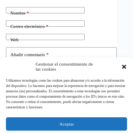
Nombre
*
Correo electrónico
*
Web
Añadir comentario
*
Gestionar el consentimiento de
las cookies
Utilizamos tecnologías como las cookies para almacenar y/o acceder a la información
del dispositivo. Lo hacemos para mejorar la experiencia de navegación y para mostrar
anuncios (no) personalizados. El consentimiento a estas tecnologías nos permitirá
procesar datos como el comportamiento de navegación o los ID's únicos en este sitio.
No consentir o retirar el consentimiento, puede afectar negativamente a ciertas
Publicar el comentario
características y funciones.
Aceptar