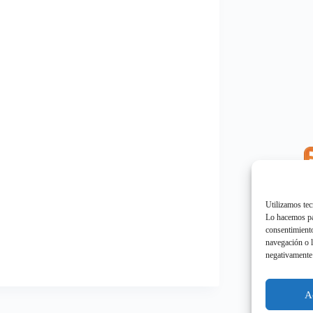
E
"
Utilizamos tec
Lo hacemos par
consentimiento
navegación o l
negativamente 
E
"
A