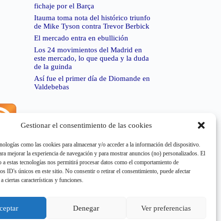
fichaje por el Barça
Itauma toma nota del histórico triunfo
de Mike Tyson contra Trevor Berbick
El mercado entra en ebullición
Los 24 movimientos del Madrid en
este mercado, lo que queda y la duda
de la guinda
Así fue el primer día de Diomande en
Valdebebas
Gestionar el consentimiento de las cookies
rror de RSS:
Retrieved unsupported status code
404"
nologías como las cookies para almacenar y/o acceder a la información del dispositivo.
a mejorar la experiencia de navegación y para mostrar anuncios (no) personalizados. El
 a estas tecnologías nos permitirá procesar datos como el comportamiento de
os ID's únicos en este sitio. No consentir o retirar el consentimiento, puede afectar
a ciertas características y funciones.
rror de RSS:
Retrieved unsupported status code
404"
ceptar
Denegar
Ver preferencias