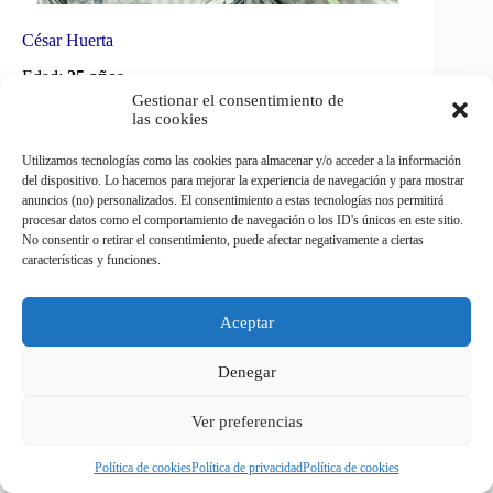
César Huerta
Edad:
25 años
Gestionar el consentimiento de
las cookies
Equipo:
RSC Anderlecht
Utilizamos tecnologías como las cookies para almacenar y/o acceder a la información
Veces internacional:
26
del dispositivo. Lo hacemos para mejorar la experiencia de navegación y para mostrar
anuncios (no) personalizados. El consentimiento a estas tecnologías nos permitirá
Extremo jalisciense, canterano de Chivas y exfigura de
procesar datos como el comportamiento de navegación o los ID's únicos en este sitio.
Pumas. El Chino emigró a Bélgica, donde aporta
No consentir o retirar el consentimiento, puede afectar negativamente a ciertas
desborde y gol desde la banda.
características y funciones.
Aceptar
Denegar
Ver preferencias
Política de cookies
Política de privacidad
Política de cookies