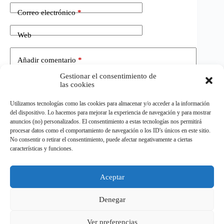
Correo electrónico
*
Web
Añadir comentario
*
Gestionar el consentimiento de
las cookies
Utilizamos tecnologías como las cookies para almacenar y/o acceder a la información
del dispositivo. Lo hacemos para mejorar la experiencia de navegación y para mostrar
anuncios (no) personalizados. El consentimiento a estas tecnologías nos permitirá
procesar datos como el comportamiento de navegación o los ID's únicos en este sitio.
No consentir o retirar el consentimiento, puede afectar negativamente a ciertas
Publicar el comentario
características y funciones.
Aceptar
©
ELDEPORTE.
Todos los derechos reservados.
Denegar
Ver preferencias