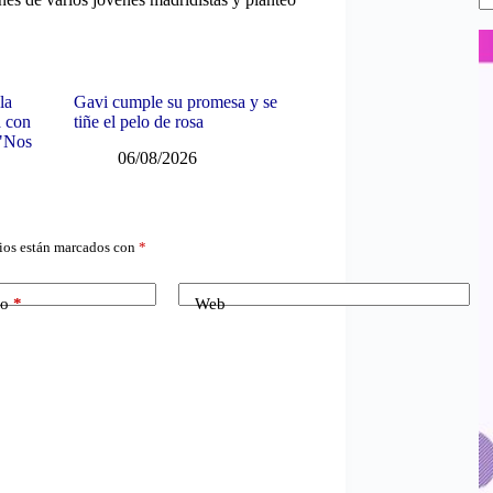
la
Gavi cumple su promesa y se
a con
tiñe el pelo de rosa
 "Nos
06/08/2026
ios están marcados con
*
co
*
Web