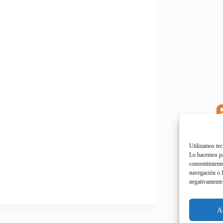
E
"
Utilizamos tec
Lo hacemos par
consentimiento
navegación o l
negativamente 
E
"
A