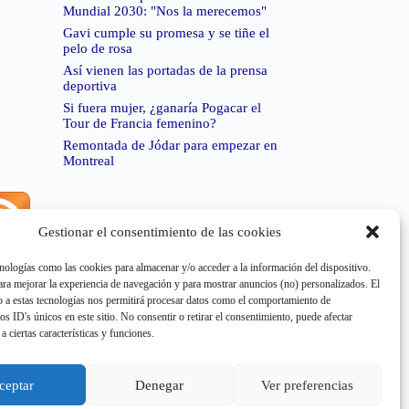
Mundial 2030: "Nos la merecemos"
Gavi cumple su promesa y se tiñe el
pelo de rosa
Así vienen las portadas de la prensa
deportiva
Si fuera mujer, ¿ganaría Pogacar el
Tour de Francia femenino?
Remontada de Jódar para empezar en
Montreal
Gestionar el consentimiento de las cookies
rror de RSS:
Retrieved unsupported status code
404"
nologías como las cookies para almacenar y/o acceder a la información del dispositivo.
a mejorar la experiencia de navegación y para mostrar anuncios (no) personalizados. El
 a estas tecnologías nos permitirá procesar datos como el comportamiento de
os ID's únicos en este sitio. No consentir o retirar el consentimiento, puede afectar
a ciertas características y funciones.
rror de RSS:
Retrieved unsupported status code
404"
ceptar
Denegar
Ver preferencias