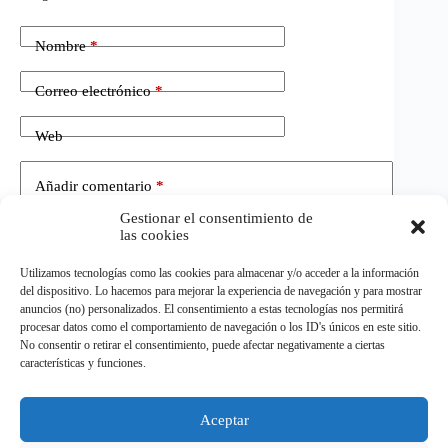
Nombre
*
Correo electrónico
*
Web
Añadir comentario
*
Gestionar el consentimiento de
las cookies
Utilizamos tecnologías como las cookies para almacenar y/o acceder a la información
del dispositivo. Lo hacemos para mejorar la experiencia de navegación y para mostrar
anuncios (no) personalizados. El consentimiento a estas tecnologías nos permitirá
procesar datos como el comportamiento de navegación o los ID's únicos en este sitio.
No consentir o retirar el consentimiento, puede afectar negativamente a ciertas
Publicar el comentario
características y funciones.
Aceptar