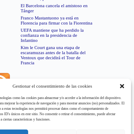
El Barcelona cancela el amistoso en
Tánger
Franco Mastantuono ya está en
Florencia para firmar con la Fiorentina
UEFA mantiene que ha perdido la
confianza en la presidencia de
Infantino
Kim le Court gana una etapa de
escaramuzas antes de la batalla del
Ventoux que decidirá el Tour de
Francia
Gestionar el consentimiento de las cookies
rror de RSS:
Retrieved unsupported status code
404"
nologías como las cookies para almacenar y/o acceder a la información del dispositivo.
a mejorar la experiencia de navegación y para mostrar anuncios (no) personalizados. El
 a estas tecnologías nos permitirá procesar datos como el comportamiento de
os ID's únicos en este sitio. No consentir o retirar el consentimiento, puede afectar
a ciertas características y funciones.
rror de RSS:
Retrieved unsupported status code
404"