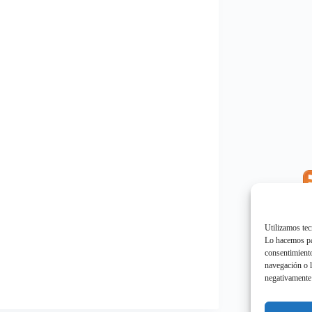
E
"
Utilizamos tec
Lo hacemos par
consentimiento
navegación o l
negativamente 
E
"