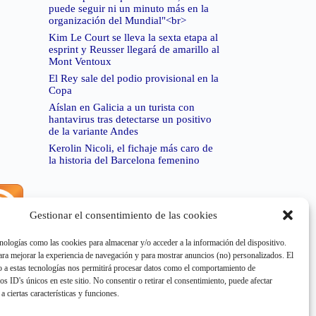
puede seguir ni un minuto más en la
organización del Mundial"<br>
Kim Le Court se lleva la sexta etapa al
esprint y Reusser llegará de amarillo al
Mont Ventoux
El Rey sale del podio provisional en la
Copa
Aíslan en Galicia a un turista con
hantavirus tras detectarse un positivo
de la variante Andes
Kerolin Nicoli, el fichaje más caro de
la historia del Barcelona femenino
Gestionar el consentimiento de las cookies
rror de RSS:
Retrieved unsupported status code
404"
nologías como las cookies para almacenar y/o acceder a la información del dispositivo.
a mejorar la experiencia de navegación y para mostrar anuncios (no) personalizados. El
 a estas tecnologías nos permitirá procesar datos como el comportamiento de
os ID's únicos en este sitio. No consentir o retirar el consentimiento, puede afectar
a ciertas características y funciones.
rror de RSS:
Retrieved unsupported status code