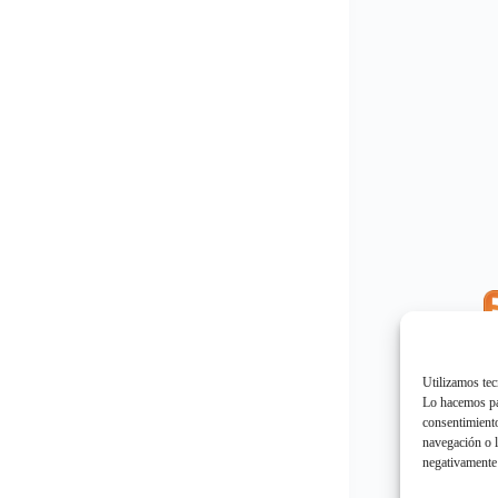
E
"
Utilizamos tec
Lo hacemos par
consentimiento
navegación o l
negativamente 
E