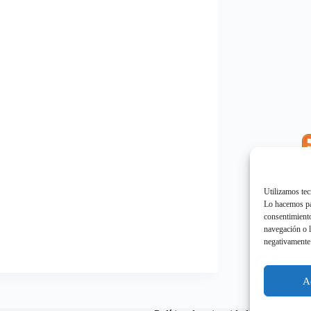
E
"
Utilizamos tec
Lo hacemos par
consentimiento
navegación o l
negativamente 
E
"
A