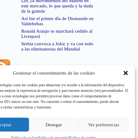
Los 24 movimientos del Madrid en
este mercado, lo que queda y la duda
de la guinda
Así fue el primer día de Diomande en
Valdebebas
Ronald Araujo se marchará cedido al
Liverpool
Serbia convoca a Jokic y va con todo
a las eliminatorias del Mundial
Gestionar el consentimiento de las cookies
rror de RSS:
Retrieved unsupported status code
404"
nologías como las cookies para almacenar y/o acceder a la información del dispositivo.
a mejorar la experiencia de navegación y para mostrar anuncios (no) personalizados. El
 a estas tecnologías nos permitirá procesar datos como el comportamiento de
os ID's únicos en este sitio. No consentir o retirar el consentimiento, puede afectar
a ciertas características y funciones.
rror de RSS:
Retrieved unsupported status code
404"
ceptar
Denegar
Ver preferencias
Política de cookies
Política de privacidad
Política de cookies