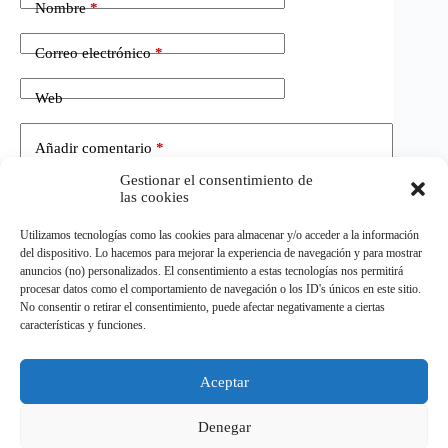
Nombre
*
Correo electrónico
*
Web
Añadir comentario
*
Gestionar el consentimiento de
las cookies
Utilizamos tecnologías como las cookies para almacenar y/o acceder a la información
del dispositivo. Lo hacemos para mejorar la experiencia de navegación y para mostrar
anuncios (no) personalizados. El consentimiento a estas tecnologías nos permitirá
procesar datos como el comportamiento de navegación o los ID's únicos en este sitio.
No consentir o retirar el consentimiento, puede afectar negativamente a ciertas
Publicar el comentario
características y funciones.
Aceptar
©
ELDEPORTE.
Todos los derechos reservados.
Denegar