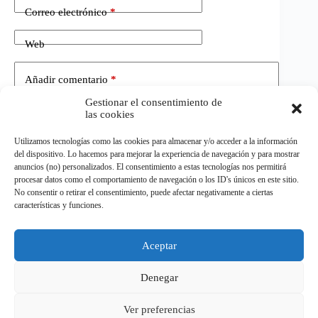
Correo electrónico
*
Web
Añadir comentario
*
Gestionar el consentimiento de
las cookies
Utilizamos tecnologías como las cookies para almacenar y/o acceder a la información
del dispositivo. Lo hacemos para mejorar la experiencia de navegación y para mostrar
anuncios (no) personalizados. El consentimiento a estas tecnologías nos permitirá
procesar datos como el comportamiento de navegación o los ID's únicos en este sitio.
No consentir o retirar el consentimiento, puede afectar negativamente a ciertas
Publicar el comentario
características y funciones.
Aceptar
©
ELDEPORTE.
Todos los derechos reservados.
Denegar
Ver preferencias