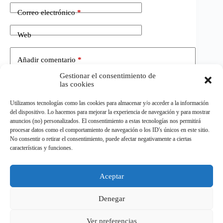
Correo electrónico
*
Web
Añadir comentario
*
Gestionar el consentimiento de
las cookies
Utilizamos tecnologías como las cookies para almacenar y/o acceder a la información
del dispositivo. Lo hacemos para mejorar la experiencia de navegación y para mostrar
anuncios (no) personalizados. El consentimiento a estas tecnologías nos permitirá
procesar datos como el comportamiento de navegación o los ID's únicos en este sitio.
No consentir o retirar el consentimiento, puede afectar negativamente a ciertas
Publicar el comentario
características y funciones.
Aceptar
©
ELDEPORTE.
Todos los derechos reservados.
Denegar
Ver preferencias