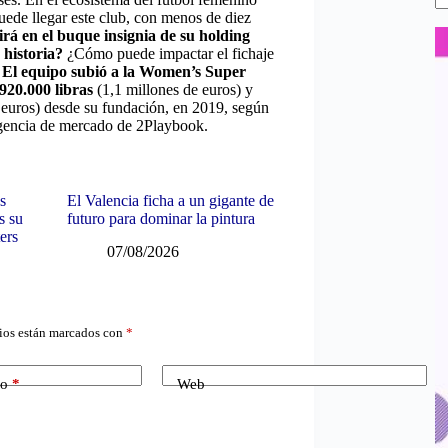
ede llegar este club, con menos de diez
irá en el buque insignia de su holding
 historia?
¿Cómo puede impactar el fichaje
El equipo subió a la Women’s Super
20.000 libras
(1,1 millones de euros) y
e euros) desde su fundación, en 2019, según
eligencia de mercado de 2Playbook.
s
El Valencia ficha a un gigante de
s su
futuro para dominar la pintura
ers
07/08/2026
ios están marcados con
*
co
*
Web