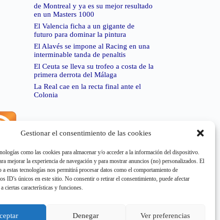
de Montreal y ya es su mejor resultado
en un Masters 1000
El Valencia ficha a un gigante de
futuro para dominar la pintura
El Alavés se impone al Racing en una
interminable tanda de penaltis
El Ceuta se lleva su trofeo a costa de la
primera derrota del Málaga
La Real cae en la recta final ante el
Colonia
Gestionar el consentimiento de las cookies
rror de RSS:
Retrieved unsupported status code
404"
nologías como las cookies para almacenar y/o acceder a la información del dispositivo.
a mejorar la experiencia de navegación y para mostrar anuncios (no) personalizados. El
 a estas tecnologías nos permitirá procesar datos como el comportamiento de
os ID's únicos en este sitio. No consentir o retirar el consentimiento, puede afectar
a ciertas características y funciones.
rror de RSS:
Retrieved unsupported status code
404"
ceptar
Denegar
Ver preferencias