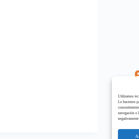
E
"
Utilizamos tec
Lo hacemos par
consentimiento
navegación o l
negativamente 
E
"
A