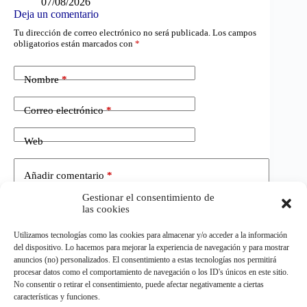
07/08/2026
Deja un comentario
Tu dirección de correo electrónico no será publicada.
Los campos
obligatorios están marcados con
*
Nombre
*
Correo electrónico
*
Web
Añadir comentario
*
Gestionar el consentimiento de
las cookies
Utilizamos tecnologías como las cookies para almacenar y/o acceder a la información
del dispositivo. Lo hacemos para mejorar la experiencia de navegación y para mostrar
anuncios (no) personalizados. El consentimiento a estas tecnologías nos permitirá
procesar datos como el comportamiento de navegación o los ID's únicos en este sitio.
No consentir o retirar el consentimiento, puede afectar negativamente a ciertas
Publicar el comentario
características y funciones.