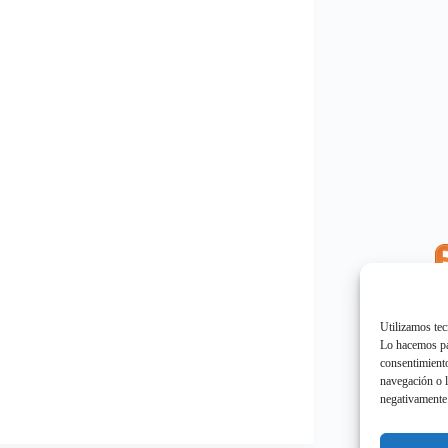
E
"
Utilizamos tec
Lo hacemos par
consentimiento
navegación o l
negativamente 
E
"