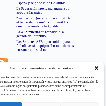
España y se pone la de Colombia
La Federación mexicana anuncia su
apoyo a Infantino
'Wanderlust Queremos hacer historia':
el barco de los sueños compartidos
que pone rumbo a la igualdad
La AFA muestra su respaldo a la
gestión de Infantino
Las Sesiones AFE, oportunidad para
futbolistas sin equipo: "Lo más duro es
no saber qué será de ti"
Gestionar el consentimiento de las cookies
rror de RSS:
Retrieved unsupported status code
404"
nologías como las cookies para almacenar y/o acceder a la información del dispositivo.
a mejorar la experiencia de navegación y para mostrar anuncios (no) personalizados. El
 a estas tecnologías nos permitirá procesar datos como el comportamiento de
os ID's únicos en este sitio. No consentir o retirar el consentimiento, puede afectar
a ciertas características y funciones.
rror de RSS:
Retrieved unsupported status code
404"