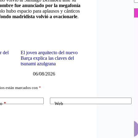
nombre fue anunciado por la megafonía
solo hubo espacio para aplausos y cánticos
fondo madridista volvió a ovacionarle
.
r del
El joven arquitecto del nuevo
Barça explica las claves del
tsunami azulgrana
06/08/2026
ios están marcados con
*
co
*
Web