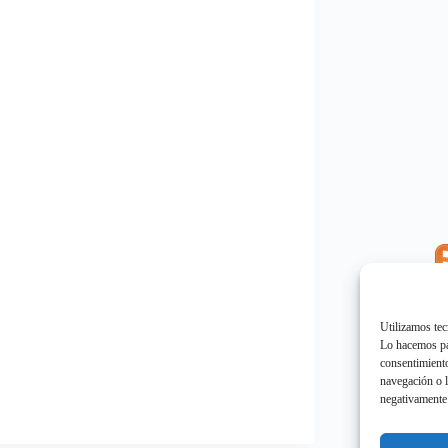
E
"
Utilizamos tec
Lo hacemos par
consentimiento
navegación o l
negativamente 
E
"