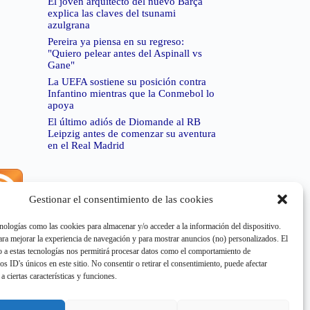
El joven arquitecto del nuevo Barça
explica las claves del tsunami
azulgrana
Pereira ya piensa en su regreso:
"Quiero pelear antes del Aspinall vs
Gane"
La UEFA sostiene su posición contra
Infantino mientras que la Conmebol lo
apoya
El último adiós de Diomande al RB
Leipzig antes de comenzar su aventura
en el Real Madrid
Gestionar el consentimiento de las cookies
rror de RSS:
Retrieved unsupported status code
404"
nologías como las cookies para almacenar y/o acceder a la información del dispositivo.
a mejorar la experiencia de navegación y para mostrar anuncios (no) personalizados. El
 a estas tecnologías nos permitirá procesar datos como el comportamiento de
os ID's únicos en este sitio. No consentir o retirar el consentimiento, puede afectar
a ciertas características y funciones.
rror de RSS:
Retrieved unsupported status code
404"