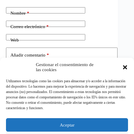
Nombre
*
Correo electrónico
*
Web
Añadir comentario
*
Gestionar el consentimiento de
las cookies
Utilizamos tecnologías como las cookies para almacenar y/o acceder a la información
del dispositivo. Lo hacemos para mejorar la experiencia de navegación y para mostrar
anuncios (no) personalizados. El consentimiento a estas tecnologías nos permitirá
procesar datos como el comportamiento de navegación o los ID's únicos en este sitio.
No consentir o retirar el consentimiento, puede afectar negativamente a ciertas
Publicar el comentario
características y funciones.
Aceptar