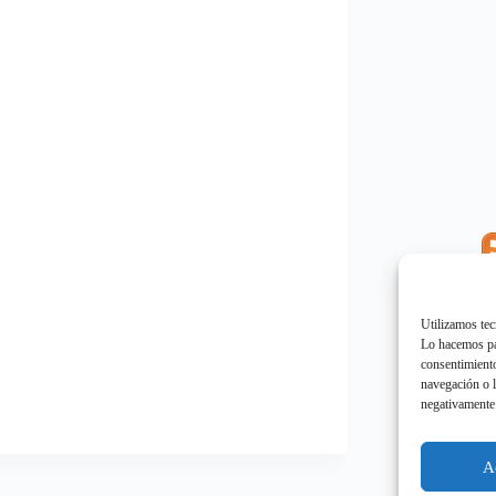
E
"
Utilizamos tec
Lo hacemos par
consentimiento
navegación o l
negativamente 
E
"
A