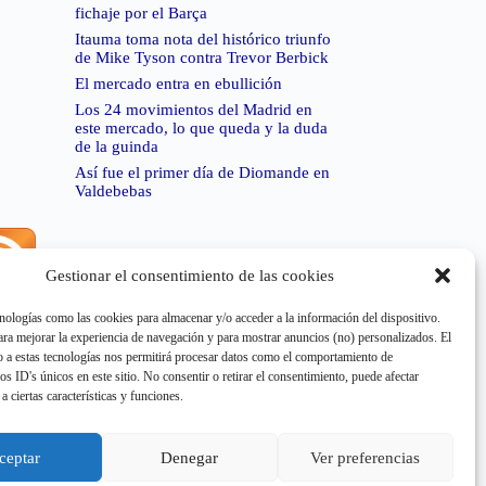
fichaje por el Barça
Itauma toma nota del histórico triunfo
de Mike Tyson contra Trevor Berbick
El mercado entra en ebullición
Los 24 movimientos del Madrid en
este mercado, lo que queda y la duda
de la guinda
Así fue el primer día de Diomande en
Valdebebas
Gestionar el consentimiento de las cookies
rror de RSS:
Retrieved unsupported status code
404"
nologías como las cookies para almacenar y/o acceder a la información del dispositivo.
a mejorar la experiencia de navegación y para mostrar anuncios (no) personalizados. El
 a estas tecnologías nos permitirá procesar datos como el comportamiento de
os ID's únicos en este sitio. No consentir o retirar el consentimiento, puede afectar
a ciertas características y funciones.
rror de RSS:
Retrieved unsupported status code
503"
ceptar
Denegar
Ver preferencias