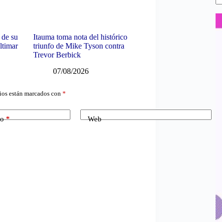
 de su
Itauma toma nota del histórico
ltimar
triunfo de Mike Tyson contra
Trevor Berbick
07/08/2026
ios están marcados con
*
co
*
Web