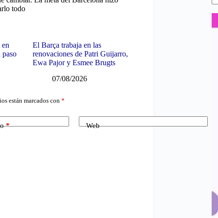
arlo todo
 en
El Barça trabaja en las
n paso
renovaciones de Patri Guijarro,
Ewa Pajor y Esmee Brugts
07/08/2026
ios están marcados con
*
co
*
Web