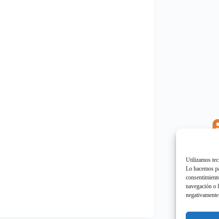
E
"
Utilizamos tec
Lo hacemos par
consentimiento
navegación o l
negativamente 
E
"