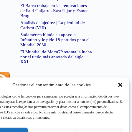
El Barça trabaja en las renovaciones
de Patri Guijarro, Ewa Pajor y Esmee
Brugts
Análisis de ajedrez | La plenitud de
Carlsen (VIII)
Sudamérica blinda su apoyo a
Infantino y le pide 18 partidos para el
Mundial 2030
El Mundial de MotoGP retoma la lucha
por el título más apretada del siglo
XXI
Gestionar el consentimiento de las cookies
rror de RSS:
Retrieved unsupported status code
404"
nologías como las cookies para almacenar y/o acceder a la información del dispositivo.
a mejorar la experiencia de navegación y para mostrar anuncios (no) personalizados. El
 a estas tecnologías nos permitirá procesar datos como el comportamiento de
os ID's únicos en este sitio. No consentir o retirar el consentimiento, puede afectar
a ciertas características y funciones.
rror de RSS:
Retrieved unsupported status code
404"