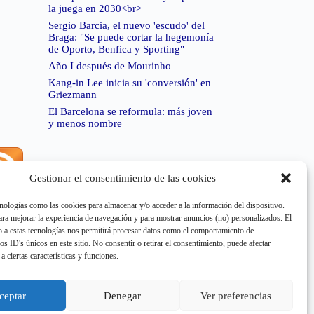
la juega en 2030<br>
Sergio Barcia, el nuevo 'escudo' del
Braga: "Se puede cortar la hegemonía
de Oporto, Benfica y Sporting"
Año I después de Mourinho
Kang-in Lee inicia su 'conversión' en
Griezmann
El Barcelona se reformula: más joven
y menos nombre
Gestionar el consentimiento de las cookies
rror de RSS:
Retrieved unsupported status code
404"
nologías como las cookies para almacenar y/o acceder a la información del dispositivo.
a mejorar la experiencia de navegación y para mostrar anuncios (no) personalizados. El
 a estas tecnologías nos permitirá procesar datos como el comportamiento de
os ID's únicos en este sitio. No consentir o retirar el consentimiento, puede afectar
a ciertas características y funciones.
rror de RSS:
Retrieved unsupported status code
404"
ceptar
Denegar
Ver preferencias