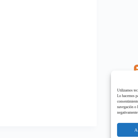
E
"
Utilizamos tec
Lo hacemos par
consentimiento
navegación o l
negativamente 
E
"
A