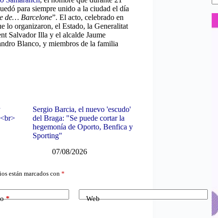
edó para siempre unido a la ciudad el día
lle de… Barcelone
”. El acto, celebrado en
ue lo organizaron, el Estado, la Generalitat
nt Salvador Illa y el alcalde Jaume
andro Blanco, y miembros de la familia
y
Sergio Barcia, el nuevo 'escudo'
0<br>
del Braga: "Se puede cortar la
hegemonía de Oporto, Benfica y
Sporting"
07/08/2026
ios están marcados con
*
co
*
Web