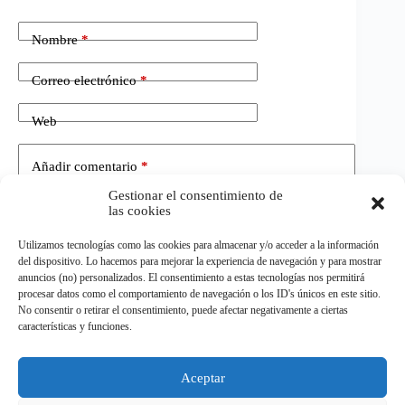
Nombre
*
Correo electrónico
*
Web
Añadir comentario
*
Gestionar el consentimiento de
las cookies
Utilizamos tecnologías como las cookies para almacenar y/o acceder a la información
del dispositivo. Lo hacemos para mejorar la experiencia de navegación y para mostrar
anuncios (no) personalizados. El consentimiento a estas tecnologías nos permitirá
procesar datos como el comportamiento de navegación o los ID's únicos en este sitio.
No consentir o retirar el consentimiento, puede afectar negativamente a ciertas
Publicar el comentario
características y funciones.
Aceptar