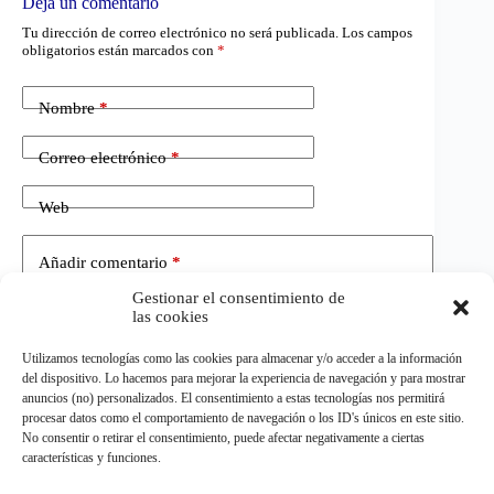
Deja un comentario
Tu dirección de correo electrónico no será publicada.
Los campos
obligatorios están marcados con
*
Nombre
*
Correo electrónico
*
Web
Añadir comentario
*
Gestionar el consentimiento de
las cookies
Utilizamos tecnologías como las cookies para almacenar y/o acceder a la información
del dispositivo. Lo hacemos para mejorar la experiencia de navegación y para mostrar
anuncios (no) personalizados. El consentimiento a estas tecnologías nos permitirá
procesar datos como el comportamiento de navegación o los ID's únicos en este sitio.
No consentir o retirar el consentimiento, puede afectar negativamente a ciertas
Publicar el comentario
características y funciones.