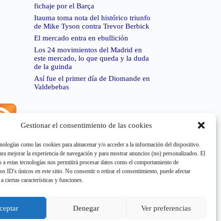
fichaje por el Barça
Itauma toma nota del histórico triunfo
de Mike Tyson contra Trevor Berbick
El mercado entra en ebullición
Los 24 movimientos del Madrid en
este mercado, lo que queda y la duda
de la guinda
Así fue el primer día de Diomande en
Valdebebas
Gestionar el consentimiento de las cookies
rror de RSS:
Retrieved unsupported status code
404"
nologías como las cookies para almacenar y/o acceder a la información del dispositivo.
a mejorar la experiencia de navegación y para mostrar anuncios (no) personalizados. El
 a estas tecnologías nos permitirá procesar datos como el comportamiento de
os ID's únicos en este sitio. No consentir o retirar el consentimiento, puede afectar
a ciertas características y funciones.
rror de RSS:
Retrieved unsupported status code
404"
ceptar
Denegar
Ver preferencias