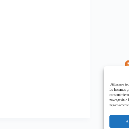
E
"
Utilizamos tec
Lo hacemos par
consentimiento
navegación o l
negativamente 
E
"
A