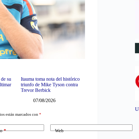
 de su
Itauma toma nota del histórico
ltimar
triunfo de Mike Tyson contra
Trevor Berbick
07/08/2026
U
ios están marcados con
*
co
*
Web