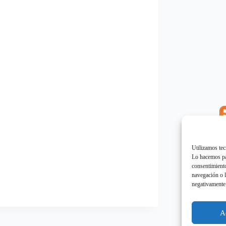
E
"
Utilizamos tec
Lo hacemos par
consentimiento
navegación o l
negativamente 
E
"
A