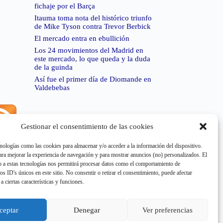
fichaje por el Barça
Itauma toma nota del histórico triunfo
de Mike Tyson contra Trevor Berbick
El mercado entra en ebullición
Los 24 movimientos del Madrid en
este mercado, lo que queda y la duda
de la guinda
Así fue el primer día de Diomande en
Valdebebas
Gestionar el consentimiento de las cookies
rror de RSS:
Retrieved unsupported status code
404"
nologías como las cookies para almacenar y/o acceder a la información del dispositivo.
a mejorar la experiencia de navegación y para mostrar anuncios (no) personalizados. El
 a estas tecnologías nos permitirá procesar datos como el comportamiento de
os ID's únicos en este sitio. No consentir o retirar el consentimiento, puede afectar
a ciertas características y funciones.
rror de RSS:
Retrieved unsupported status code
503"
ceptar
Denegar
Ver preferencias