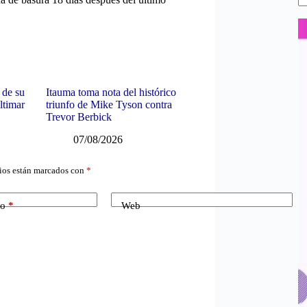
 de su
Itauma toma nota del histórico
ltimar
triunfo de Mike Tyson contra
Trevor Berbick
07/08/2026
ios están marcados con
*
co
*
Web