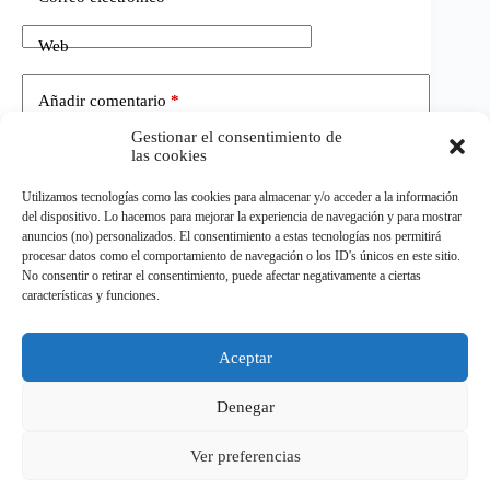
Web
Añadir comentario
*
Gestionar el consentimiento de
las cookies
Utilizamos tecnologías como las cookies para almacenar y/o acceder a la información
del dispositivo. Lo hacemos para mejorar la experiencia de navegación y para mostrar
anuncios (no) personalizados. El consentimiento a estas tecnologías nos permitirá
procesar datos como el comportamiento de navegación o los ID's únicos en este sitio.
No consentir o retirar el consentimiento, puede afectar negativamente a ciertas
Publicar el comentario
características y funciones.
Aceptar
©
ELDEPORTE.
Todos los derechos reservados.
Denegar
Ver preferencias
Política de privacidad
Política de cookies