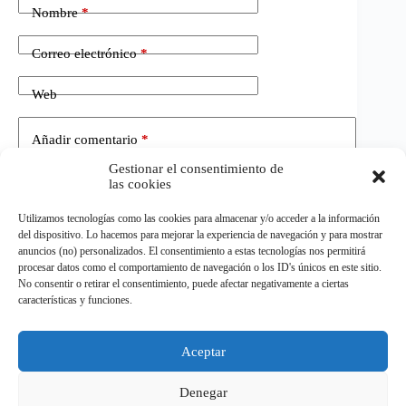
Nombre
*
Correo electrónico
*
Web
Añadir comentario
*
Gestionar el consentimiento de
las cookies
Utilizamos tecnologías como las cookies para almacenar y/o acceder a la información
del dispositivo. Lo hacemos para mejorar la experiencia de navegación y para mostrar
anuncios (no) personalizados. El consentimiento a estas tecnologías nos permitirá
procesar datos como el comportamiento de navegación o los ID's únicos en este sitio.
No consentir o retirar el consentimiento, puede afectar negativamente a ciertas
Publicar el comentario
características y funciones.
Aceptar
©
ELDEPORTE.
Todos los derechos reservados.
Denegar