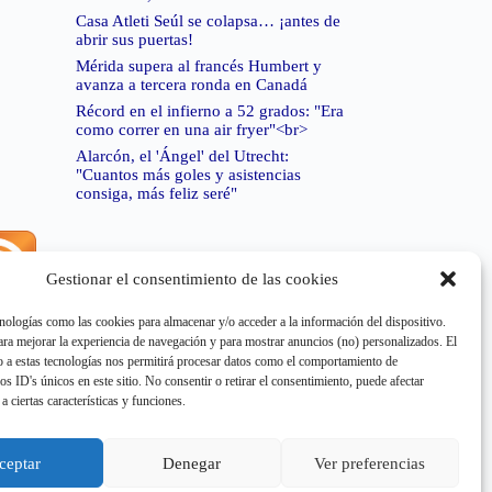
Casa Atleti Seúl se colapsa… ¡antes de
abrir sus puertas!
Mérida supera al francés Humbert y
avanza a tercera ronda en Canadá
Récord en el infierno a 52 grados: "Era
como correr en una air fryer"<br>
Alarcón, el 'Ángel' del Utrecht:
"Cuantos más goles y asistencias
consiga, más feliz seré"
Gestionar el consentimiento de las cookies
rror de RSS:
Retrieved unsupported status code
404"
nologías como las cookies para almacenar y/o acceder a la información del dispositivo.
a mejorar la experiencia de navegación y para mostrar anuncios (no) personalizados. El
 a estas tecnologías nos permitirá procesar datos como el comportamiento de
os ID's únicos en este sitio. No consentir o retirar el consentimiento, puede afectar
a ciertas características y funciones.
rror de RSS:
Retrieved unsupported status code
404"
ceptar
Denegar
Ver preferencias