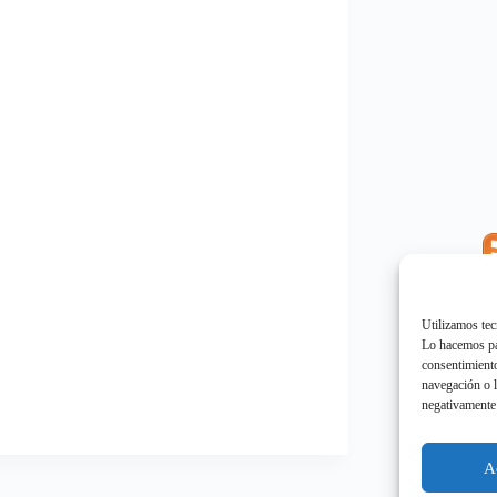
E
"
Utilizamos tec
Lo hacemos par
consentimiento
navegación o l
negativamente 
E
"
A