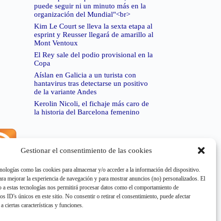
puede seguir ni un minuto más en la
organización del Mundial"<br>
Kim Le Court se lleva la sexta etapa al
esprint y Reusser llegará de amarillo al
Mont Ventoux
El Rey sale del podio provisional en la
Copa
Aíslan en Galicia a un turista con
hantavirus tras detectarse un positivo
de la variante Andes
Kerolin Nicoli, el fichaje más caro de
la historia del Barcelona femenino
Gestionar el consentimiento de las cookies
rror de RSS:
Retrieved unsupported status code
404"
nologías como las cookies para almacenar y/o acceder a la información del dispositivo.
a mejorar la experiencia de navegación y para mostrar anuncios (no) personalizados. El
 a estas tecnologías nos permitirá procesar datos como el comportamiento de
os ID's únicos en este sitio. No consentir o retirar el consentimiento, puede afectar
a ciertas características y funciones.
rror de RSS:
Retrieved unsupported status code