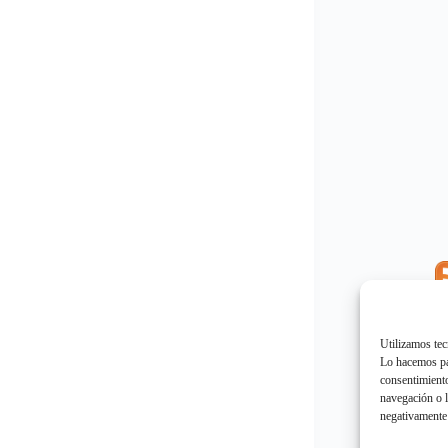
E
"
Utilizamos tec
Lo hacemos par
consentimiento
navegación o l
negativamente 
E